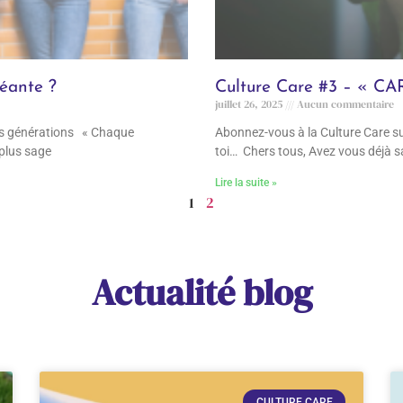
néante ?
Culture Care #3 – « C
juillet 26, 2025
Aucun commentaire
des générations « Chaque
Abonnez-vous à la Culture Care sur
 plus sage
toi… Chers tous, Avez vous déjà sa
Lire la suite »
1
2
Actualité blog
CULTURE CARE