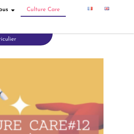
ous
Culture Care
iculier